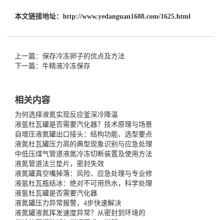
本文链接地址：
http://www.yedanguan1688.com/1625.html
上一篇：保存冷冻卵子的优点及方法
下一篇：牛精液冷冻保存
相关内容
为何选择液氮实现反应釜深冷降温
液氩杜瓦罐是否需要汽化器？技术原理与场景
自增压液氮罐出口接头：结构功能、选型要点
液氮杜瓦罐压力高的典型现象识别与应急处理
中低压煤气管道液氮冷冻切断装置及使用方法
液氮管道法兰垫片，密封失效
液氮罐真空嘴掉落：风险、应急处理与专业修
液氩杜瓦瓶结冰：绝对不可用热水，科学处理
液氩杜瓦罐是否需要汽化器
液氮罐压力异常报警，4步快速解决
液氮罐液氮挥发速度异常？从密封到环境的