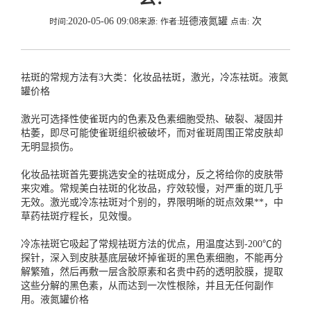
2020-05-06 09:08
班德液氮罐
次
时间:
来源:
作者:
点击:
祛斑的常规方法有3大类：化妆品祛斑，激光，冷冻祛斑。
液氮
罐价格
激光可选择性使雀斑内的色素及色素细胞受热、破裂、凝固并
枯萎，即尽可能使雀斑组织被破坏，而对雀斑周围正常皮肤却
无明显损伤。
化妆品祛斑首先要挑选安全的祛斑成分，反之将给你的皮肤带
来灾难。常规美白祛斑的化妆品，疗效较慢，对严重的斑几乎
无效。激光或冷冻祛斑对个别的，界限明晰的斑点效果**，中
草药祛斑疗程长，见效慢。
冷冻祛斑它吸起了常规祛斑方法的优点，用温度达到-200℃的
探针，深入到皮肤基底层破坏掉雀斑的黑色素细胞，不能再分
解繁殖，然后再敷一层含胶原素和名贵中药的透明胶膜，提取
这些分解的黑色素，从而达到一次性根除，并且无任何副作
用。
液氮罐价格