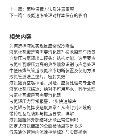
上一篇：菌种保藏方法及注意事项
下一篇：液氮速冻处理对样本保存的影响
相关内容
为何选择液氮实现反应釜深冷降温
液氩杜瓦罐是否需要汽化器？技术原理与场景
自增压液氮罐出口接头：结构功能、选型要点
液氮杜瓦罐压力高的典型现象识别与应急处理
中低压煤气管道液氮冷冻切断装置及使用方法
液氮管道法兰垫片，密封失效
液氮罐真空嘴掉落：风险、应急处理与专业修
液氩杜瓦瓶结冰：绝对不可用热水，科学处理
液氩杜瓦罐是否需要汽化器
液氮罐压力异常报警，4步快速解决
液氮罐液氮挥发速度异常？从密封到环境的
带轮杜瓦瓶装卸与搬运要求，详解
液氮罐罐体外部结冰还能正常使用吗
固定式液氮储罐的全面检验周期是多少
低温液体管道内流速控制标准与实践指南