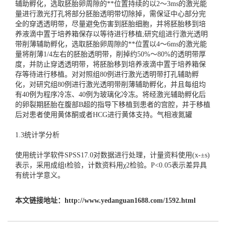
辅助孵化，选取胚胎卵周隙的**位置持续的以2～3ms的激光能
量进行激光打孔将部分胚胎透明带切除掉，需保证中心部分完
全的穿透透明带，尽量避免伤害到胚胎细胞，并将胚胎移到培
养液滴中置于培养箱保存以等待进行移植;研究组进行激光透明
带削薄辅助孵化，选取胚胎卵周隙的**位置以4～6ms的激光能
量将削薄1/4左右的胚胎透明带，削掉约50%～80%的透明带厚
度，并防止穿透透明带，将胚胎移到培养液滴中置于培养箱保
存等待进行移植。对对照组80例进行激光透明带打孔辅助孵
化，对研究组80例进行激光透明带削薄辅助孵化，并且每组均
有40例为程序冷冻、40例为玻璃化冷冻。将经激光辅助孵化后
的卵裂期胚胎在腹部B超的指导下移植到患者的宫腔，并于移植
后对患者使用黄体酮或者HCG进行黄体支持。
气相液氮罐
1.3统计学分析
使用统计学软件SPSS17.0对数据进行处理，计量资料使用(x-±s)
表示，采用成组t检验，计数资料用χ2检验。P<0.05表示差异具
有统计学意义。
本文链接地址：
http://www.yedanguan1688.com/1592.html