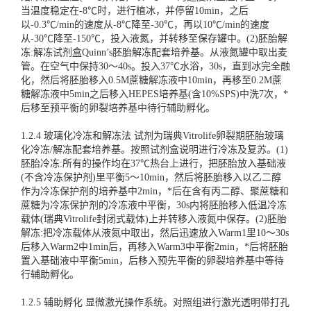
当温度稳定在-8℃时，进行植冰，并停留10min，之后
以-0.3℃/min的速度从-8℃降至-30℃，再以10℃/min的速度
从-30℃降至-150℃，投入液氮，并转移至保存罐中。(2)胚胎解
冻:解冻试剂盒Quinn’s胚胎解冻配套培养基。从液氮罐中取出麦
管。在空气中保持30～40s。投入37℃水浴，30s，直到冰完全融
化，然后将胚胎移入0.5M蔗糖解冻液中10min，再移至0.2M蔗
糖解冻液中5min之后移入HEPES培养基(含10%SPS)中洗7次，*
后移至预平衡的卵裂培养基中待行辅助孵化。
1.2.4 玻璃化冷冻和解冻法 试剂为瑞典Vitrolife卵裂期胚胎玻璃
化冷冻/解冻配套培养基。按照试剂盒说明进行冷冻及复苏。(1)
胚胎冷冻:所有的操作均在37℃热台上进行，把胚胎放入基础液
(不含冷冻保护剂)里平衡5～10min，然后将胚胎移入以乙二醇
作为冷冻保护剂的培养基中2min，*后在含有丙二醇、聚蔗糖和
蔗糖为冷冻保护剂的冷冻液中平衡，30s内将胚胎移入低温冷冻
载体(瑞典Vitrolife封闭式载体)上并转移入液氮中保存。(2)胚胎
解冻:把冷冻载体从液氮中取出，然后迅速放入Warm1里10～30s
后移入Warm2中1min后，再移入Warm3中平衡2min，*后将胚胎
置入基础液中平衡5min，后移入预先平衡的卵裂培养基中等待
行辅助孵化。
1.2.5 辅助孵化 显微激光操作系统。对照组进行激光透明带打孔