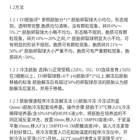
1.2方法
1.2.1 D3胚胎评* 参照胚胎分*1*:胚胎卵裂球大小均匀，形态规
则，透明带完整;胞质均匀清晰，没有颗粒现象，碎片0%～
5%;2*:胚胎卵裂球大小略不均匀，形态略不规则，胞质可有颗
粒现象，碎片10%～20%之间;3*:胚胎卵裂球明显大小不均，可
有明显的形状不规则，胞质可有颗粒现象，胞质碎片21%～
50%;4*:胚胎卵裂球大小严重不均，胞质可有严重颗粒现象，胞
质碎片>50%。
1.2.2 冷冻胚胎 选择(1)正常受精;(2)D1、D2、D3连续发育;(3)D2
在2细胞以上，D3卵裂球数≥6个;(4)胚胎评*2*以上;解冻后胚胎
移植的标准:胚胎解冻后有超过50%的卵裂球存活的胚胎认为胚
胎解冻后复苏，并用于移植。
1.2.3 胚胎慢速程序冷冻及解冻法 (1)胚胎冷冻:冷冻试剂盒
Quinn’s胚胎冷冻配套培养基。操作步骤:胚胎于37℃移入Fl(冷冻
稀释培养基(含10%SPS的HEPES液))中，将胚胎在培养皿的不
同区域反复冲洗，放置10min;移入F2(1.5MPPD溶液)中，于室温
平衡10min;移入F3(1.5MPPD+0.1M蔗糖溶液)中，装入冷冻麦管
并封好管口。将冷冻管置入已在起始温度的程序冷冻仪中，开
始冷冻从室温(25℃)开始，以2℃/min的速度从室温降至-8℃，