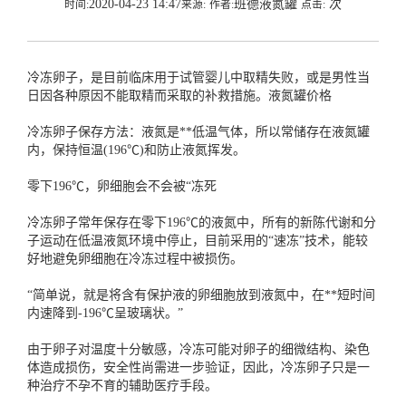
2020-04-23 14:47
班德液氮罐
次
时间:
来源:
作者:
点击:
冷冻卵子，是目前临床用于试管婴儿中取精失败，或是男性当
日因各种原因不能取精而采取的补救措施。
液氮罐价格
冷冻卵子保存方法：液氮是**低温气体，所以常储存在液氮罐
内，保持恒温(196℃)和防止液氮挥发。
零下196℃，卵细胞会不会被“冻死
冷冻卵子常年保存在零下196℃的液氮中，所有的新陈代谢和分
子运动在低温液氮环境中停止，目前采用的“速冻”技术，能较
好地避免卵细胞在冷冻过程中被损伤。
“简单说，就是将含有保护液的卵细胞放到液氮中，在**短时间
内速降到-196℃呈玻璃状。”
由于卵子对温度十分敏感，冷冻可能对卵子的细微结构、染色
体造成损伤，安全性尚需进一步验证，因此，冷冻卵子只是一
种治疗不孕不育的辅助医疗手段。