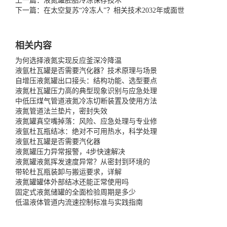
上一篇：液氮罐胚胎冷冻保存技术
下一篇：在太空复苏“冷冻人”？相关技术2032年或面世
相关内容
为何选择液氮实现反应釜深冷降温
液氩杜瓦罐是否需要汽化器？技术原理与场景
自增压液氮罐出口接头：结构功能、选型要点
液氮杜瓦罐压力高的典型现象识别与应急处理
中低压煤气管道液氮冷冻切断装置及使用方法
液氮管道法兰垫片，密封失效
液氮罐真空嘴掉落：风险、应急处理与专业修
液氩杜瓦瓶结冰：绝对不可用热水，科学处理
液氩杜瓦罐是否需要汽化器
液氮罐压力异常报警，4步快速解决
液氮罐液氮挥发速度异常？从密封到环境的
带轮杜瓦瓶装卸与搬运要求，详解
液氮罐罐体外部结冰还能正常使用吗
固定式液氮储罐的全面检验周期是多少
低温液体管道内流速控制标准与实践指南