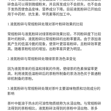
碎食品可以得到微细粉末，并且挥发成分不会损失，也不会由
于发热而使食品变味、营养成分下降。目前液氮粉碎已开始应
用于中药材、抗生素、甲壳素等的加工中。
1.液氮粉碎与常规粉碎处理对茶叶粉碎效果的比较
常规粉碎与液氮粉碎对绿茶粉碎效果比较，不同粉碎度下比较
茶叶的粉碎，液氮粉碎比常规粉碎的出粉率要高。由于添加液
氮产生的低温冷脆的现象，使茶叶更容易粉碎，且粉碎效率更
高。随着茶粉粒径的增加，出粉率差异更为明显。
2.液氮粉碎与常规粉碎处理绿茶茶汤色泽变化
因为液氮带来的低温和排氧的作用，使绿茶的色素保留率更
高，利用液氮低温粉碎后的茶粉所制备的茶汤汤色优于普通粉
碎机制备的茶粉。
3.液氮粉碎与常规粉碎处理对茶叶主要滋味物质和功效成分的
影响
茶叶中能溶于热水的可溶性物质统称为水浸出物。与常规粉碎
法得到的茶粉相比，液氮粉碎法得到的茶粉中浸出物、茶多