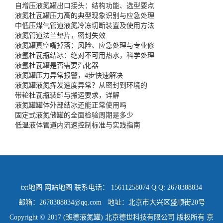
自增压液氮罐出口接头：结构功能、选型要点
液氮杜瓦罐压力高的典型现象识别与应急处理
中低压煤气管道液氮冷冻切断装置及使用方法
液氮管道法兰垫片，密封失效
液氮罐真空嘴掉落：风险、应急处理与专业修
液氩杜瓦瓶结冰：绝对不可用热水，科学处理
液氩杜瓦罐是否需要汽化器
液氮罐压力异常报警，4步快速解决
液氮罐液氮挥发速度异常？从密封到环境的
带轮杜瓦瓶装卸与搬运要求，详解
液氮罐罐体外部结冰还能正常使用吗
固定式液氮储罐的全面检验周期是多少
低温液体管道内流速控制标准与实践指南
txt地图
网站地图
联系电话： 15611258074 Q Q: 2678388834
邮箱：2678388834@qq.com 地址：北京市大兴区盛顺街20号
Copyright © 2017 (班德液氮罐) 北京德世科技有限公司 版权所有
京