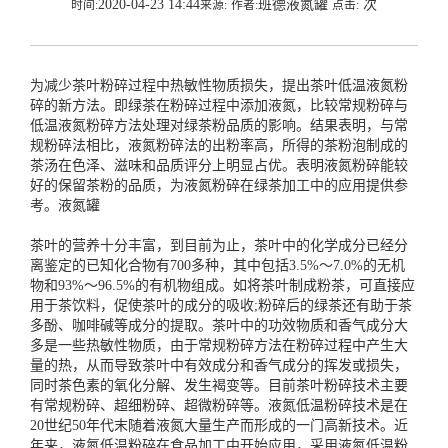
2020-04-23 14:44
班德液氮罐
次
时间:
来源:
作者:
点击:
为减少茶叶粉碎过程中热敏性物质损失，提出茶叶低温液氮粉
碎的新方法。即绿茶在粉碎过程中添加液氮，比较常规粉碎与
低温液氮粉碎方法处理对绿茶粉品质的影响。结果表明，与常
规粉碎法相比，液氮粉碎法的出粉率高，所得的茶粉泡制成的
茶汤在色泽、滋味和品质评分上明显占优。表明液氮粉碎能较
好的保留茶粉的品质，为液氮粉碎在绿茶加工中的应用提供参
考。
液氮罐
茶叶的营养十分丰富，到目前为止，茶叶中的化学成分已经分
离鉴定的已知化合物有700多种，其中包括3.5%～7.0%的无机
物和93%～96.5%的有机物组成。如将茶叶制成粉茶，可直接应
用于茶饮料，促使茶叶的成分的吸收;粉碎后的绿茶还有助于茶
多酚、咖啡碱等成分的提取。茶叶中的功效物质和香气成分大
多是一些热敏性物质，由于常规粉碎方法在粉碎过程中产生大
量的热，从而导致茶叶中有效成分和香气成分的挥发或损失，
同时茶色素的氧化分解、发生褐变等。目前茶叶粉碎技术主要
有常规粉碎、超细粉碎、超微粉碎等。液氮低温粉碎技术是在
20世纪50年代末随着液氮大量生产而形成的一门高新技术。近
年来，液氮低温粉碎在食品加工中开始应用，采用液氮低温粉