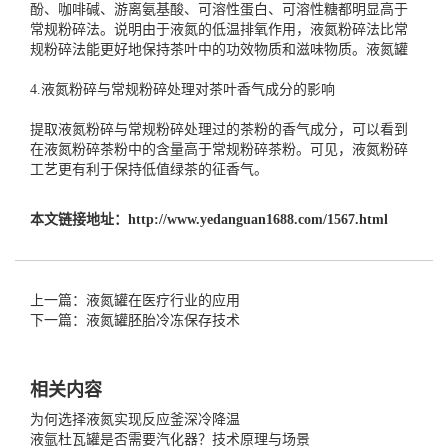
酚、咖啡碱、游离氨基酸、可溶性蛋白、可溶性糖都明显高于
常规粉碎法。说明由于液氮的低温排氧作用，液氮粉碎法比常
规粉碎法能更好地保持茶叶中的功效物质和滋味物质。
液氮罐
4.液氮粉碎与常规粉碎处理对茶叶香气成分的影响
提取液氮粉碎与常规粉碎处理过的茶粉的香气成分，可以看到
在液氮粉碎茶粉中的含量高于常规粉碎茶粉。可见，液氮粉碎
工艺更有利于保持低值绿茶的征香气。
本文链接地址：
http://www.yedanguan1688.com/1567.html
上一篇：液氮罐在医疗行业的应用
下一篇：液氮罐胚胎冷冻保存技术
相关内容
为何选择液氮实现反应釜深冷降温
液氩杜瓦罐是否需要汽化器？技术原理与场景