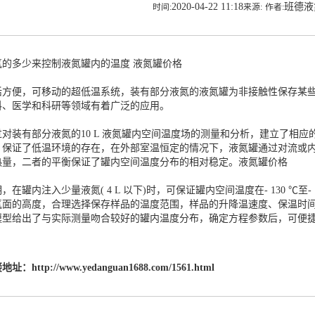
2020-04-22 11:18
班德
时间:
来源:
作者:
氮的多少来控制液氮罐内的温度
液氮罐价格
活方便，可移动的超低温系统，装有部分液氮的液氮罐为非接触性保存某
料、医学和科研等领域有着广泛的应用。
对装有部分液氮的10 L 液氮罐内空间温度场的测量和分析，建立了相应的温度
，保证了低温环境的存在，在外部室温恒定的情况下，液氮罐通过对流或
热量，二者的平衡保证了罐内空间温度分布的相对稳定。
液氮罐价格
，在罐内注入少量液氮( 4 L 以下)时，可保证罐内空间温度在- 130 ℃至- 
氮面的高度，合理选择保存样品的温度范围，样品的升降温速度、保温时
模型给出了与实际测量吻合较好的罐内温度分布，确定方程参数后，可便
接地址：
http://www.yedanguan1688.com/1561.html