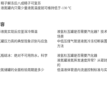
：精子解冻后八成精子可复苏
液氮罐内只需少量液氮温度就可维持低于-130 ℃
内容
择液氮实现反应釜深冷降温
液氩杜瓦罐是否需要汽化器？技
场景
瓦罐压力高的典型现象识别与应急
中低压煤气管道液氮冷冻切断装
方法
瓦瓶结冰：绝对不可用热水，科学
液氩杜瓦罐是否需要汽化器
液氮罐液氮挥发速度异常？从密
的
液氮储罐的全面检验周期是多少
低温液体管道内流速控制标准与