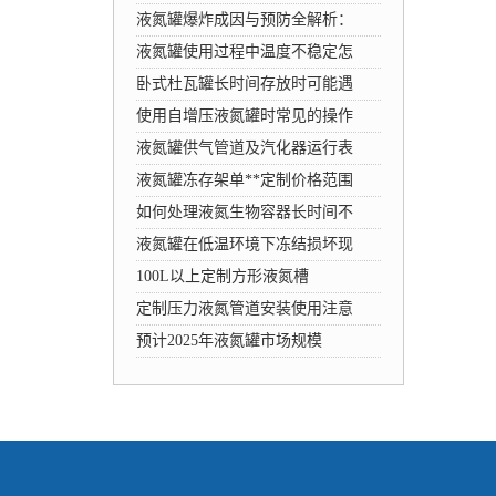
液氮罐爆炸成因与预防全解析：
液氮罐使用过程中温度不稳定怎
卧式杜瓦罐长时间存放时可能遇
使用自增压液氮罐时常见的操作
液氮罐供气管道及汽化器运行表
液氮罐冻存架单**定制价格范围
如何处理液氮生物容器长时间不
液氮罐在低温环境下冻结损坏现
100L以上定制方形液氮槽
定制压力液氮管道安装使用注意
预计2025年液氮罐市场规模