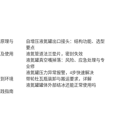
术原理与
自增压液氮罐出口接头：结构功能、选型
要点
置及使用
液氮管道法兰垫片，密封失效
液氮罐真空嘴掉落：风险、应急处理与专
业修
液氮罐压力异常报警，4步快速解决
封到环境
带轮杜瓦瓶装卸与搬运要求，详解
液氮罐罐体外部结冰还能正常使用吗
实践指南