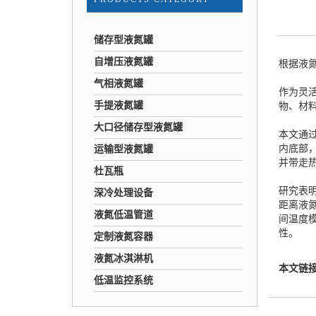
储存型液氮罐
自增压液氮罐
根据液
气相液氮罐
作为灵
手提液氮罐
物、材
大口径储存型液氮罐
本文通过
内底部
运输型液氮罐
并带走
杜瓦瓶
研究表明
深冷处理设备
距离液
液氮低温管道
间温度
性。
定制液氮容器
液氮冰淇淋机
本文链
低温监控系统