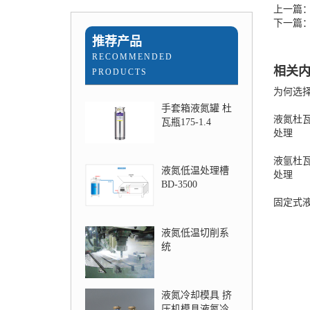
上一篇
下一篇：
推荐产品
RECOMMENDED
相关
PRODUCTS
为何选
手套箱液氮罐 杜
液氮杜
瓦瓶175-1.4
处理
液氩杜
液氮低温处理槽
处理
BD-3500
固定式
液氮低温切削系
统
液氮冷却模具 挤
压机模具液氮冷