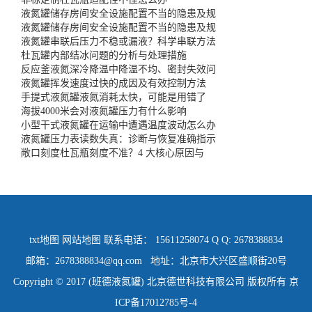
液氮罐储存房间安全设施配置不当的隐患及规
液氮罐储存房间安全设施配置不当的隐患及规
液氮罐串联后压力不稳或漏液？科学串联方法
杜瓦罐内部结冰问题的分析与处理措施
反应釜液氮深冷降温中降温不均、密封失效问
液氮罐挥发速度过快的成因及有效控制方法
手提式液氮罐液氮消耗太快，可能是用错了
海拔4000米会对液氮罐压力有什么影响
小型干式液氮罐在运输中遭遇温度波动怎么办
液氮罐压力表读数失真：诊断与恢复准确指示
敞口刻度杜瓦瓶刻度不准？4 大核心原因与
txt地图
网站地图
联系电话： 15611258074 Q Q: 2678388834
邮箱：2678388834@qq.com 地址：北京市大兴区盛顺街20号
Copyright © 2017 (班德液氮罐) 北京德世科技有限公司 版权所有
京
ICP备17012785号-4