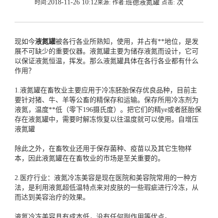
2018-11-26 10:12
班德液氮罐
次
时间:
来源:
作者:
点击:
现如今
液氮罐
被各行各业所熟知，使用，并占有**地位，是发
展不可缺少的重要仪器。液氮罐主要为储存液氮而设计，它可
以保证液氮恒温，挥发。那么液氮罐具体在各行各业都有什么
作用？
1.液氮罐在畜牧业主要应用于冷冻胚胎保存优良品种，目前主
要针对猪、牛、羊等公畜的精保存和运输。保存所用冷冻剂为
液氮，温度**低（零下196摄氏度）。把它们的精ye或者胚胎保
存在液氮罐中，需要时解冻恢复以往温度就可以使用。自增压
液氮罐
除此之外，在畜牧业还用于保存菌种、疫苗以及其它生物样
本，因此液氮罐在在畜牧业的市场是至关重要的。
2.医疗行业：液氮冷冻美容是现在医院和美容院常用的一种方
法，是利用液氮超低温特点来对皮肤的一些瑕疵进行冷冻，从
而达到美容治疗的效果。
液氮冷冻美容具有成本低，没有任何副作用等优点。