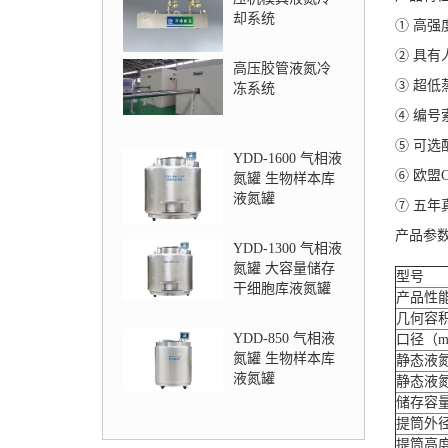
却系统
① 高强
② 具有
高压胶管液氮冷
③ 超低
冻系统
④ 编号
⑤ 可选
YDD-1600 气相液
⑥ 欧盟C
氮罐 生物样本库
液氮罐
⑦ 五年
产品参
YDD-1300 气相液
氮罐 大容量储存
型号
干细胞库液氮罐
产品性
几何容
YDD-850 气相液
口径（m
氮罐 生物样本库
静态液氮
液氮罐
静态液
储存容
提筒外
提筒高