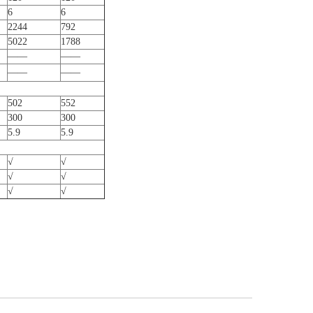
6
6
2244
792
5022
1788
——
——
——
——
502
552
300
300
5.9
5.9
√
√
√
√
√
√