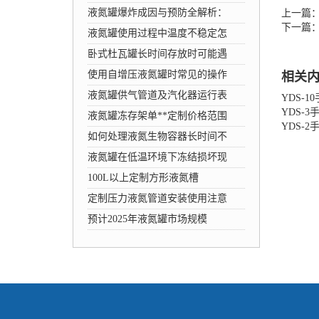
液氮罐爆炸成因与预防全解析：
上一篇：
下一篇：
液氮罐使用过程中温度不稳定怎
卧式杜瓦罐长时间存放时可能遇
使用自增压液氮罐时常见的操作
相关
液氮罐供气管道及汽化器运行表
YDS-1
YDS-
液氮罐冻存架单**定制价格范围
YDS-
如何处理液氮生物容器长时间不
液氮罐在低温环境下冻结损坏现
100L以上定制方形液氮槽
定制压力液氮管道安装使用注意
预计2025年液氮罐市场规模