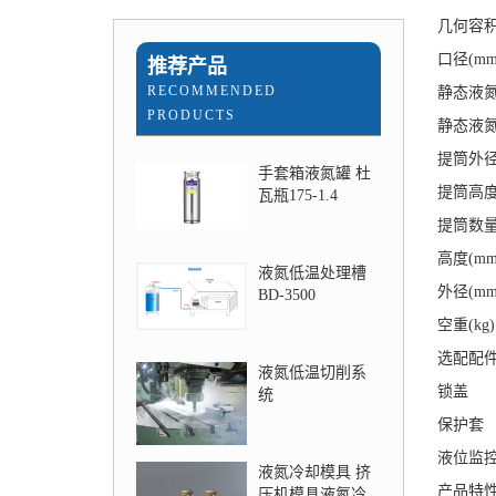
几何容积(
口径(mm)
推荐产品
RECOMMENDED
静态液氮蒸
PRODUCTS
静态液氮保
提筒外径(
手套箱液氮罐 杜
提筒高度(
瓦瓶175-1.4
提筒数量(e
高度(mm)
液氮低温处理槽
外径(mm)
BD-3500
空重(kg) 
选配配
液氮低温切削系
锁盖
统
保护套
液位监
液氮冷却模具 挤
产品特
压机模具液氮冷