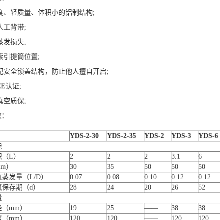
度、轻质量、体积小的铝制结构;
人工背带;
蒸发损失;
索引提筒位置;
配安全锁盖结构，防止他人擅自开启;
E认证;
真空质保;
数：
YDS-2-30
YDS-2-35
YDS-2
YDS-3
YDS-6
能
积（L）
2
2
2
3.1
6
m）
30
35
50
50
50
蒸发量（L/D）
0.07
0.08
0.10
0.12
0.12
氮保存期（d）
28
24
20
26
52
量
径（mm）
19
25
——
38
38
度（mm）
120
120
——
120
120