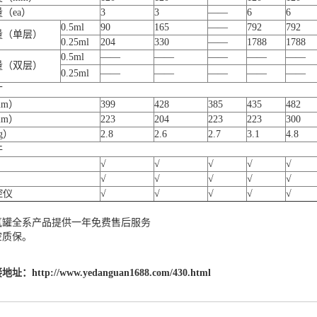
（ea）
3
3
——
6
6
0.5ml
90
165
——
792
792
量（单层）
0.25ml
204
330
——
1788
1788
0.5ml
——
——
——
——
——
量（双层）
0.25ml
——
——
——
——
——
寸
m）
399
428
385
435
482
m）
223
204
223
223
300
g）
2.8
2.6
2.7
3.1
4.8
件
√
√
√
√
√
√
√
√
√
√
控仪
√
√
√
√
√
氮罐全系产品提供一年免费售后服务
空质保。
接地址：
http://www.yedanguan1688.com/430.html