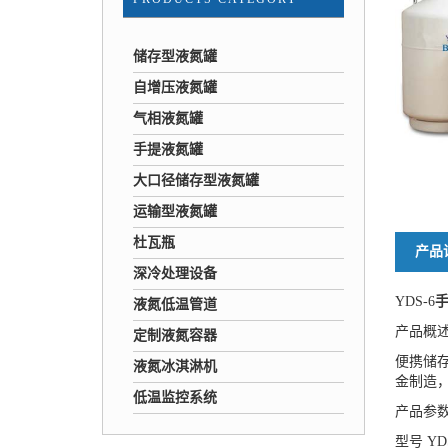
储存型液氮罐
自增压液氮罐
气相液氮罐
手提液氮罐
大口径储存型液氮罐
运输型液氮罐
杜瓦瓶
产品
深冷处理设备
YDS-6
液氮低温管道
产品概
定制液氮容器
便携储
液氮冰淇淋机
金制造
低温监控系统
产品参
型号 YD