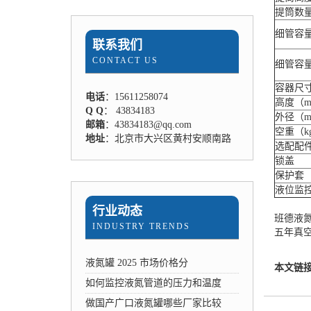
提筒数量
细管容
联系我们
CONTACT US
细管容
容器尺
电话
：15611258074
高度（m
Q Q
： 43834183
外径（m
邮箱
：43834183@qq.com
空重（k
地址
：北京市大兴区黄村安顺南路
选配配
锁盖
保护套
液位监
行业动态
班德液
INDUSTRY TRENDS
五年真
液氮罐 2025 市场价格分
本文链
如何监控液氮管道的压力和温度
做国产广口液氮罐哪些厂家比较