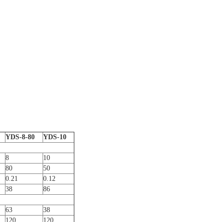
YDS-8-80
YDS-10
8
10
80
50
0.21
0.12
38
86
63
38
120
120