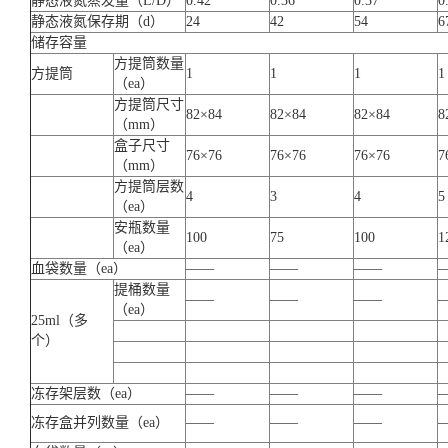
静态液氮蒸发量（L/D）
0.42
0.36
0.37
0
静态液氮保存期（d）
24
42
54
6
储存容量
方提筒数量
方提筒
1
1
1
1
（ea）
方提筒尺寸
82×84
82×84
82×84
8
（mm）
盒子尺寸
76×76
76×76
76×76
7
（mm）
方提筒层数
4
3
4
5
（ea）
安瓶数量
100
75
100
1
（ea）
血袋数量（ea）
——
——
——
提桶数量
——
——
——
（ea）
25ml（多
个）
冻存架层数（ea）
——
——
——
冻存盒并列数量（ea）
——
——
——