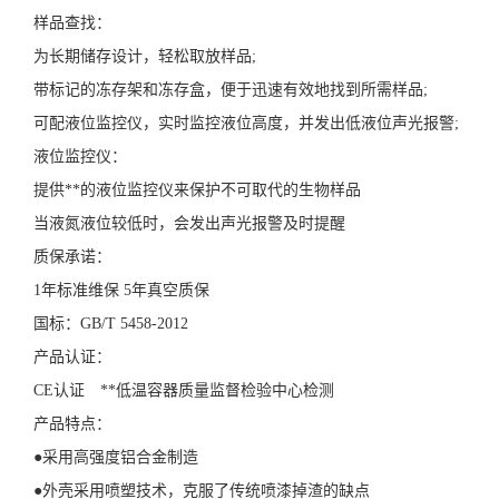
样品查找：
为长期储存设计，轻松取放样品;
带标记的冻存架和冻存盒，便于迅速有效地找到所需样品;
可配液位监控仪，实时监控液位高度，并发出低液位声光报警;
液位监控仪：
提供**的液位监控仪来保护不可取代的生物样品
当液氮液位较低时，会发出声光报警及时提醒
质保承诺：
1年标准维保 5年真空质保
国标：GB/T 5458-2012
产品认证：
CE认证 **低温容器质量监督检验中心检测
产品特点：
●采用高强度铝合金制造
●外壳采用喷塑技术，克服了传统喷漆掉渣的缺点