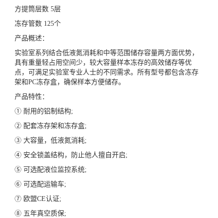
方提筒层数 5层
冻存管数 125个
产品概述：
实验室系列结合低液氮消耗和中等范围储存容量两方面优势，
具有重量轻占用空间少，较大容量样本冻存的高效储存等优
点，可满足实验室专业人士的不同需求。所有型号都包含冻存
架和PC冻存盒，确保样本方便储存。
产品特性：
① 耐用的铝制结构;
② 配套冻存架和冻存盒;
③ 大容量，低液氮消耗;
④ 安全锁盖结构，防止他人擅自开启;
⑤ 可选配液位监控系统;
⑥ 可选配运输车;
⑦ 欧盟CE认证;
⑧ 五年真空质保;