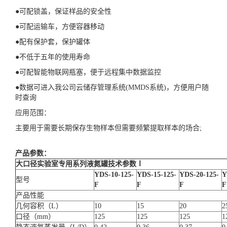
●可配锁盖，保证样品的安全性
●可配运输车，方便容器移动
●配有保护套，保护罐体
●不低于五年的使用寿命
●可配智能物联网瓶塞，便于远程集中数据监控
●数据可进入我公司云储存管理系统(MMDS系统)，方便用户随
时查询
应用范围：
主要用于需要长期保存生物样本但需要频繁提取样本的场合;
产品参数：
大口径实验室专用系列液氮罐技术参数
Ⅰ
YDS-10-125-
YDS-15-125-
YDS-20-125-
Y
型号
F
F
F
F
产品性能
几何容积（L）
10
15
20
2
口径（mm）
125
125
125
1