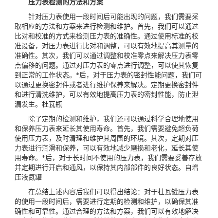
压力表检测的方法和方案
针对压力表使用一段时间后可能出现的问题，我们需要采
取相应的方法和方案来进行检测和维护。首先，我们可以通过
比对和校准的方式来检测压力表的准确性。通过使用标准的校
准设备，对压力表进行比对和调整，可以有效地提高其测量的
准确性。其次，我们可以通过调整和校准零点来解决压力表零
点偏移的问题。通过对压力表的零点进行调整，可以使其恢复
到正常的工作状态。*后，对于压力表的密封性能问题，我们可
以通过更换密封件或者进行维护保养来解决。定期更换密封件
和进行清洗维护，可以有效地提高压力表的密封性能，防止泄
漏发生。
杜瓦瓶
除了定期的检测和维护，我们还可以通过科学合理地使用
和保养压力表来延长其使用寿命。首先，我们需要避免超负荷
使用压力表，及时清理和维护其周围的环境。其次，定期对压
力表进行润滑和保养，可以有效地减少磨损和老化，延长其使
用寿命。*后，对于长时间不使用的压力表，我们需要妥善存放
并定期进行开启和通风，以保持其内部部件的良好状态。
自增
压液氮罐
在总结上述内容后我们可以得出结论：对于杜瓦罐压力表
的使用一段时间后，需要进行定期的检测和维护，以确保其准
确性和可靠性。通过合理的方法和方案，我们可以有效地解决