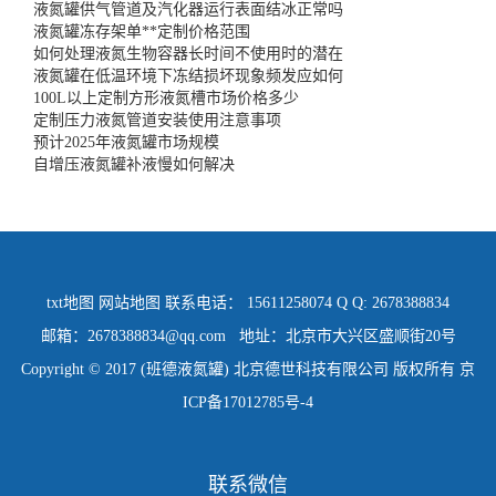
液氮罐供气管道及汽化器运行表面结冰正常吗
液氮罐冻存架单**定制价格范围
如何处理液氮生物容器长时间不使用时的潜在
液氮罐在低温环境下冻结损坏现象频发应如何
100L以上定制方形液氮槽市场价格多少
定制压力液氮管道安装使用注意事项
预计2025年液氮罐市场规模
自增压液氮罐补液慢如何解决
txt地图
网站地图
联系电话： 15611258074 Q Q: 2678388834
邮箱：2678388834@qq.com 地址：北京市大兴区盛顺街20号
Copyright © 2017 (班德液氮罐) 北京德世科技有限公司 版权所有
京
ICP备17012785号-4
联系微信