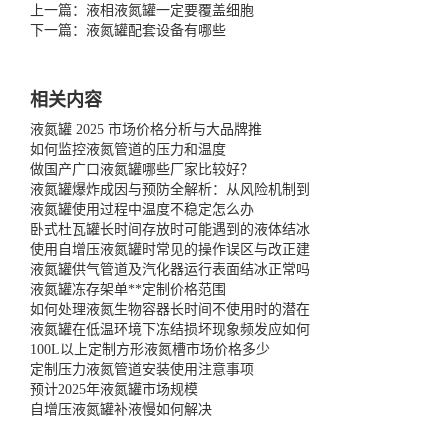
上一篇：液相液氮罐一定要覆盖细胞
下一篇：液氮罐配套设备有哪些
相关内容
液氮罐 2025 市场价格分析与大品牌推
如何监控液氮管道的压力和温度
做国产广口液氮罐哪些厂家比较好？
液氮罐爆炸成因与预防全解析：从风险机制到
液氮罐使用过程中温度不稳定怎么办
卧式杜瓦罐长时间存放时可能遇到的液体结冰
使用自增压液氮罐时常见的操作误区与改正建
液氮罐供气管道及汽化器运行表面结冰正常吗
液氮罐冻存架单**定制价格范围
如何处理液氮生物容器长时间不使用时的潜在
液氮罐在低温环境下冻结损坏现象频发应如何
100L以上定制方形液氮槽市场价格多少
定制压力液氮管道安装使用注意事项
预计2025年液氮罐市场规模
自增压液氮罐补液慢如何解决