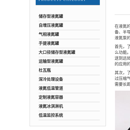
储存型液氮罐
自增压液氮罐
在液氮
备、半
气相液氮罐
液氮泵
手提液氮罐
首先，
大口径储存型液氮罐
么功能
送到远
运输型液氮罐
的应用
杜瓦瓶
其次，
过压缩
深冷处理设备
需要长
液氮低温管道
定制液氮容器
液氮冰淇淋机
低温监控系统