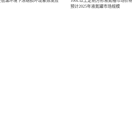
在低温环境下冻结损坏现象频发应
100L以上定制方形液氮槽市场价
预计2025年液氮罐市场规模