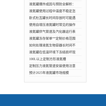
液氮罐爆炸成因与预防全解析：
液氮罐使用过程中温度不稳定怎
卧式杜瓦罐长时间存放时可能遇
使用自增压液氮罐时常见的操作
液氮罐供气管道及汽化器运行表
液氮罐冻存架单**定制价格范围
如何处理液氮生物容器长时间不
液氮罐在低温环境下冻结损坏现
100L以上定制方形液氮槽
定制压力液氮管道安装使用注意
预计2025年液氮罐市场规模