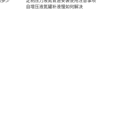
格多少
定制压力液氮管道安装使用注意事项
自增压液氮罐补液慢如何解决