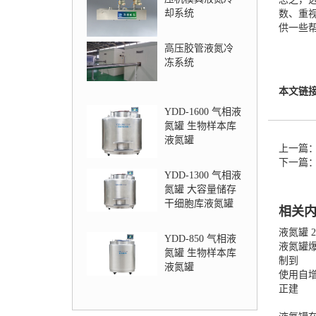
却系统
数、重
供一些
高压胶管液氮冷
冻系统
本文链
YDD-1600 气相液
氮罐 生物样本库
液氮罐
上一篇
下一篇
YDD-1300 气相液
氮罐 大容量储存
干细胞库液氮罐
相关
液氮罐 
YDD-850 气相液
液氮罐
氮罐 生物样本库
制到
液氮罐
使用自
正建