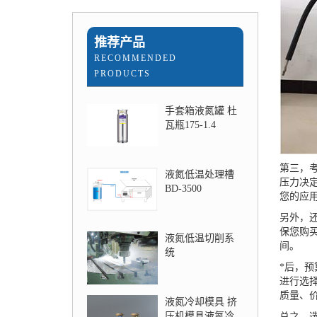
推荐产品
RECOMMENDED
PRODUCTS
手套箱液氮罐 杜
瓦瓶175-1.4
第三，考
液氮低温处理槽
压力决
BD-3500
您的应
另外，
保您购
液氮低温切削系
间。
统
*后，
进行选
质量、
液氮冷却模具 挤
压机模具液氮冷
总之，