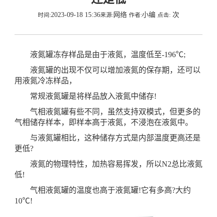
2023-09-18 15:36
网络
小编
次
时间:
来源:
作者:
点击:
液氮罐冻存样品是由于液氮，温度低至-196℃;
液氮罐的出现不仅可以增加液氮的保存期，还可以
用液氮冷冻样品，
常规液氮罐是将样品放入液氮中储存!
气相液氮罐有些不同，虽然支持双模式，但更多的
气相储存样本，即样本高于液氮，不浸泡在液氮中。
与液氮罐相比，这种储存方式是内部温度更高还是
更低?
液氮的物理特性，加热容易挥发，所以N2总比液氮
低!
气相液氮罐的温度也高于液氮罐!它有多高?
大约
10℃!