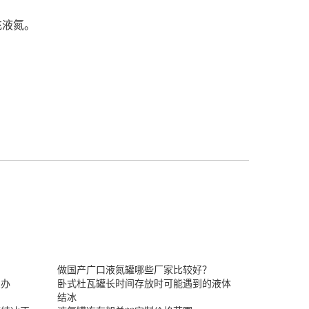
充液氮。
做国产广口液氮罐哪些厂家比较好？
么办
卧式杜瓦罐长时间存放时可能遇到的液体
结冰