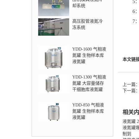
5：自
却系统
6：自
7：自
高压胶管液氮冷
冻系统
YDD-1600 气相液
氮罐 生物样本库
本文链
液氮罐
YDD-1300 气相液
氮罐 大容量储存
上一篇
干细胞库液氮罐
下一篇
YDD-850 气相液
氮罐 生物样本库
相关
液氮罐
液氮罐 
液氮罐
制到