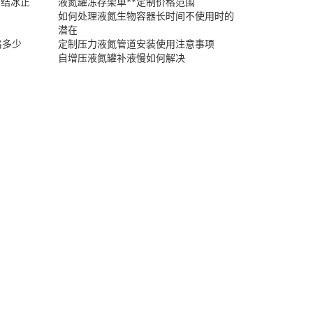
面结冰正
液氮罐冻存架单**定制价格范围
如何处理液氮生物容器长时间不使用时的
潜在
格多少
定制压力液氮管道安装使用注意事项
自增压液氮罐补液慢如何解决