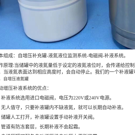
成：自增压补充罐-液氮液位监测系统-电磁阀-补液系统。
理:当储罐中的液氮量低于设定的液氮液位时，会传递给控制
。当液氮表面达到相应高度时，会自动停止。我们的一个补液罐
。
自增压液氮罐
增压补液系统的优点：
液系统选用进口电磁阀，电压为220V或240V电源。
人值守，只要补液罐内不缺液氮，就可以长期自动补液。
罐人工打开，补液罐设置手动补液开关阀。
道有防冻套层，长期补液不会起霜。