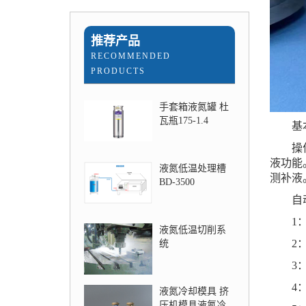
推荐产品
RECOMMENDED
PRODUCTS
手套箱液氮罐 杜
瓦瓶175-1.4
基本组
操作原
液功能
液氮低温处理槽
测补液
BD-3500
自动
1：补
液氮低温切削系
2：无
统
3：储
4：管
液氮冷却模具 挤
压机模具液氮冷