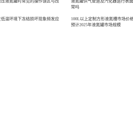
增压液氮罐时常见的操作误区与改
液氮罐供气管道及汽化器运行表
常吗
在低温环境下冻结损坏现象频发应
100L以上定制方形液氮槽市场价
预计2025年液氮罐市场规模