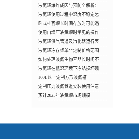
液氮罐爆炸成因与预防全解析：
液氮罐使用过程中温度不稳定怎
卧式杜瓦罐长时间存放时可能遇
使用自增压液氮罐时常见的操作
液氮罐供气管道及汽化器运行表
液氮罐冻存架单**定制价格范围
如何处理液氮生物容器长时间不
液氮罐在低温环境下冻结损坏现
100L以上定制方形液氮槽
定制压力液氮管道安装使用注意
预计2025年液氮罐市场规模