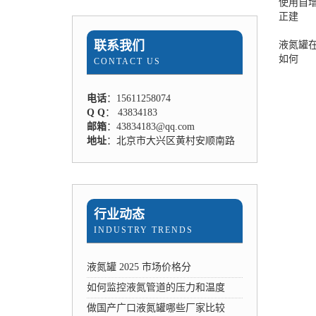
使用自
正建
联系我们
液氮罐
如何
CONTACT US
电话
：15611258074
Q Q
： 43834183
邮箱
：43834183@qq.com
地址
：北京市大兴区黄村安顺南路
行业动态
INDUSTRY TRENDS
液氮罐 2025 市场价格分
如何监控液氮管道的压力和温度
做国产广口液氮罐哪些厂家比较