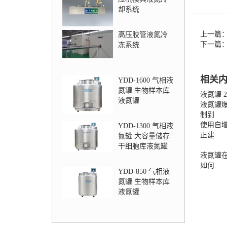
却系统
上一篇
高压胶管液氮冷
下一篇
冻系统
相关
YDD-1600 气相液
氮罐 生物样本库
液氮罐 
液氮罐
液氮罐
制到
使用自
YDD-1300 气相液
正建
氮罐 大容量储存
干细胞库液氮罐
液氮罐
如何
YDD-850 气相液
氮罐 生物样本库
液氮罐