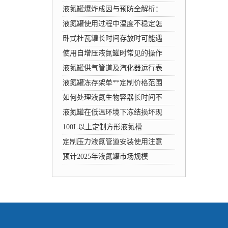
液氮罐爆炸成因与预防全解析：
液氮罐使用过程中温度不稳定怎
卧式杜瓦罐长时间存放时可能遇
使用自增压液氮罐时常见的操作
液氮罐供气管道及汽化器运行表
液氮罐冻存架单**定制价格范围
如何处理液氮生物容器长时间不
液氮罐在低温环境下冻结损坏现
100L以上定制方形液氮槽
定制压力液氮管道安装使用注意
预计2025年液氮罐市场规模