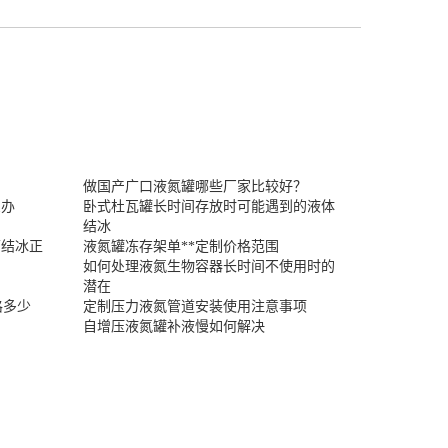
做国产广口液氮罐哪些厂家比较好？
么办
卧式杜瓦罐长时间存放时可能遇到的液体
结冰
面结冰正
液氮罐冻存架单**定制价格范围
如何处理液氮生物容器长时间不使用时的
潜在
格多少
定制压力液氮管道安装使用注意事项
自增压液氮罐补液慢如何解决