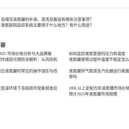
：自增压液氮罐的补液、清洗及搬运有哪些注意事项？
：液氮联网监控系统主要用于什么地方？有什么用途？
内容
2025 市场价格分析与大品牌推
如何监控液氮管道的压力和温度
爆炸成因与预防全解析：从风险机
液氮罐使用过程中温度不稳定怎
增压液氮罐时常见的操作误区与改
液氮罐供气管道及汽化器运行表
常吗
在低温环境下冻结损坏现象频发应
100L以上定制方形液氮槽市场价
预计2025年液氮罐市场规模