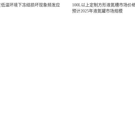
在低温环境下冻结损坏现象频发应
100L以上定制方形液氮槽市场价
预计2025年液氮罐市场规模