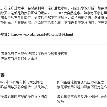
人，在治疗过程中，会感到刺痛，治疗后数小时，可能有水泡形成，如果
数天，这都是治疗后正常的反应，15—20 d会自然痊愈。如水泡不小
再用消毒纱布包扎即可。治疗后患部不可接触水，保持局部清洁，防止继
避免阳光，尤其是面部，以免加重色素沉着。病情需要重复冷冻时，应在
接地址：
http://www.yedanguan1688.com/1836.html
：强氧化离子水配合液氮冷冻治疗尖锐湿疣观察
：液氮应当注意的七大事项
内容
2025 市场价格分析与大品牌推
如何监控液氮管道的压力和温度
爆炸成因与预防全解析：从风险机
液氮罐使用过程中温度不稳定怎
增压液氮罐时常见的操作误区与改
液氮罐供气管道及汽化器运行表
常吗