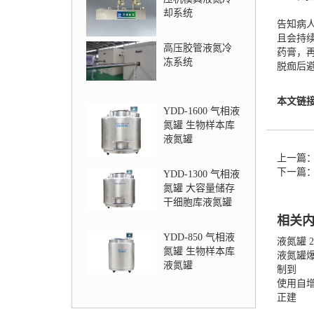
却系统
告知病
且会持续
高压胶管液氮冷
药膏，
冻系统
脱痂后
本文链
YDD-1600 气相液
氮罐 生物样本库
液氮罐
上一篇
下一篇
YDD-1300 气相液
氮罐 大容量储存
干细胞库液氮罐
相关
YDD-850 气相液
液氮罐 
氮罐 生物样本库
液氮罐
液氮罐
制到
使用自
正建