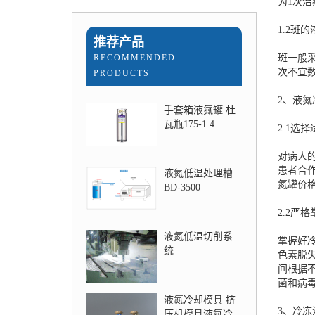
为1次治
1.2斑
推荐产品
RECOMMENDED
斑一般采
次不宜
PRODUCTS
2、液
手套箱液氮罐 杜
瓦瓶175-1.4
2.1选
对病人
患者合
液氮低温处理槽
氮罐价
BD-3500
2.2严
液氮低温切削系
掌握好
统
色素脱
间根据
菌和病
液氮冷却模具 挤
3、冷冻
压机模具液氮冷