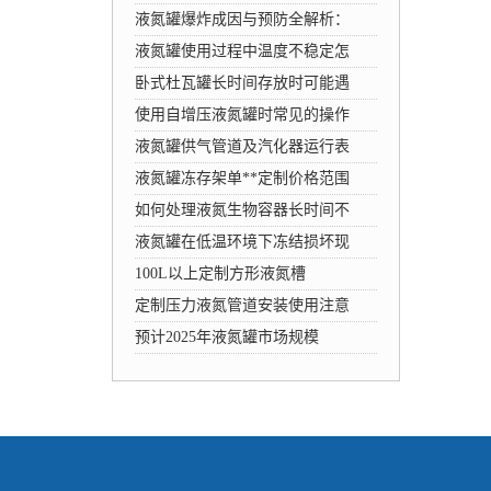
液氮罐爆炸成因与预防全解析：
液氮罐使用过程中温度不稳定怎
卧式杜瓦罐长时间存放时可能遇
使用自增压液氮罐时常见的操作
液氮罐供气管道及汽化器运行表
液氮罐冻存架单**定制价格范围
如何处理液氮生物容器长时间不
液氮罐在低温环境下冻结损坏现
100L以上定制方形液氮槽
定制压力液氮管道安装使用注意
预计2025年液氮罐市场规模