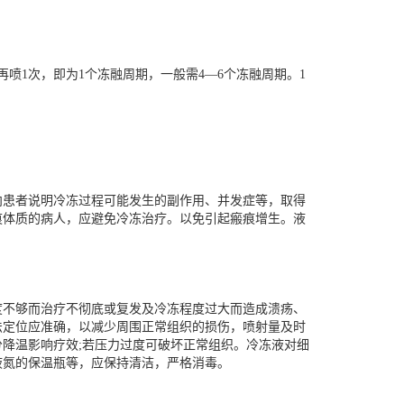
再喷1次，即为1个冻融周期，一般需4—6个冻融周期。1
向患者说明冷冻过程可能发生的副作用、并发症等，取得
痕体质的病人，应避免冷冻治疗。以免引起瘢痕增生。
液
度不够而治疗不彻底或复发及冷冻程度过大而造成溃疡、
法定位应准确，以减少周围正常组织的损伤，喷射量及时
降温影响疗效;若压力过度可破坏正常组织。冷冻液对细
液氮的保温瓶等，应保持清洁，严格消毒。