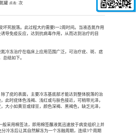
液氮罐
次
点击:
皮坏死脱落。此过程大约需要l一2周时间。当液态氮作用
及诱导免疫反应，达到抗病毒作用，从而达到治疗的目
液氮冷冻治疗在临床上应用范围广泛，可治疗疣、斑、痣
会，总结如下。
，除了疣的表面，主要冷冻基底部才能达到整体脱落的治
快，此时疣体色浅褐、浅红或与肤色接近，可稍带光泽，
定，大小如黄豆或绿豆，颜色深褐、黑褐色，缺乏光泽，
且一般采用棉签法，即用棉签蘸液氮迅速放于病变组织上并
织充分冷冻后让其自然解冻为一个冻融周期，连续3个周期