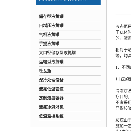
储存型液氮罐
自增压液氮罐
液态氮
于疣体
气相液氮罐
的。
液
手提液氮罐
相对于
大口径储存型液氮罐
等，均具
运输型液氮罐
1、不
杜瓦瓶
1.1疣
深冷处理设备
液氮低温管道
冷冻疗
疗目的
定制液氮容器
不宜采
液氮冰淇淋机
显得较
低温监控系统
跖疣由
施加一定