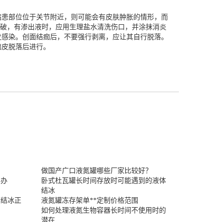
病患部位位于关节附近，则可能会有皮肤肿胀的情形，而
心弄破，有渗出液时，应用生理盐水清洗伤口，并涂抹消炎
发感染。创面结痂后，不要强行剥离，应让其自行脱落。
痂皮脱落后进行。
做国产广口液氮罐哪些厂家比较好？
么办
卧式杜瓦罐长时间存放时可能遇到的液体
结冰
面结冰正
液氮罐冻存架单**定制价格范围
如何处理液氮生物容器长时间不使用时的
潜在