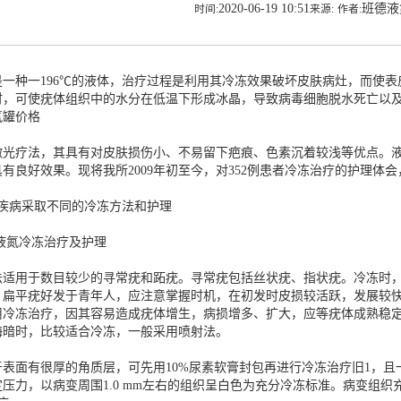
2020-06-19 10:51
班德
时间:
来源:
作者:
是一种一196℃的液体，治疗过程是利用其冷冻效果破坏皮肤病灶，而使表
时，可使疣体组织中的水分在低温下形成冰晶，导致病毒细胞脱水死亡以
氮罐价格
激光疗法，其具有对皮肤损伤小、不易留下疤痕、色素沉着较浅等优点。
有良好效果。现将我所2009年初至今，对352例患者冷冻治疗的护理体
同疾病采取不同的冷冻方法和护理
的液氮冷冻治疗及护理
法适用于数目较少的寻常疣和跖疣。寻常疣包括丝状疣、指状疣。冷冻时
。扁平疣好发于青年人，应注意掌握时机，在初发时皮损较活跃，发展较
用冷冻治疗，因其容易造成疣体增生，病损增多、扩大，应等疣体成熟稳
晦暗时，比较适合冷冻，一般采用喷射法。
于表面有很厚的角质层，可先用10%尿素软膏封包再进行冷冻治疗旧1，
压力，以病变周围1.0 mm左右的组织呈白色为充分冷冻标准。病变组