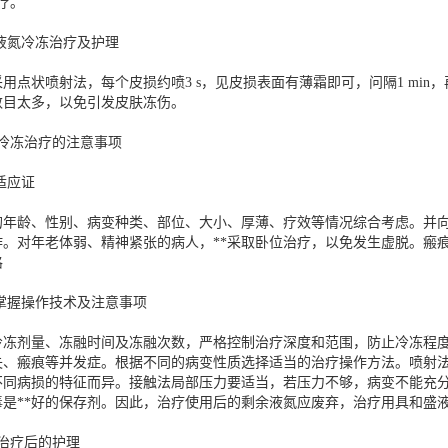
疗。
的液氮冷冻治疗及护理
用点状喷射法，每个皮损约喷3 s，见皮损表面有薄霜即可，问隔1 min，
数目太多，以免引发皮肤冻伤。
氮冷冻治疗的注意事项
择适应证
的年龄、性别、病变种类、部位、大小、厚薄、疗效等情况综合考虑。并
作。对年老体弱、精神紧张的病人，**采取卧位治疗，以免发生虚脱。瘢
格
格掌握操作技术及注意事项
冷冻剂量、冻融时间及冻融次数，严格控制治疗深度和范围，防止冷冻程
失、瘢痕等并发症。根据不同的病变性质选择适当的治疗操作方法。喷射
不同病损的特征而异。接触法局部压力要适当，若压力不够，病变不能充分
毒是**好的保存剂。因此，治疗使用后的剩余液氮应废弃，治疗用具和盛
治疗后的护理