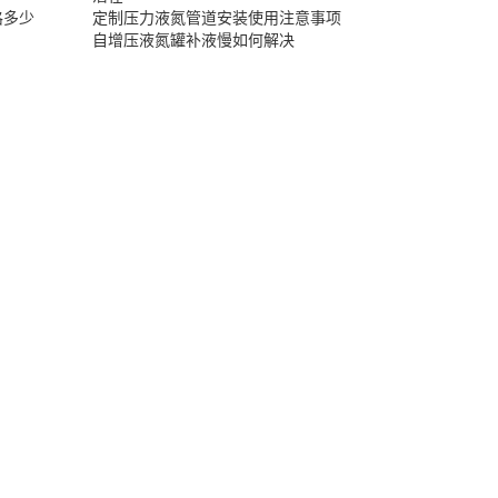
格多少
定制压力液氮管道安装使用注意事项
自增压液氮罐补液慢如何解决