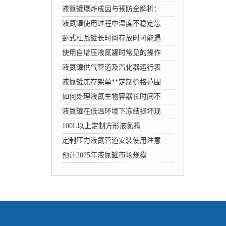
液氮罐爆炸成因与预防全解析：
液氮罐使用过程中温度不稳定怎
卧式杜瓦罐长时间存放时可能遇
使用自增压液氮罐时常见的操作
液氮罐供气管道及汽化器运行表
液氮罐冻存架单**定制价格范围
如何处理液氮生物容器长时间不
液氮罐在低温环境下冻结损坏现
100L以上定制方形液氮槽
定制压力液氮管道安装使用注意
预计2025年液氮罐市场规模