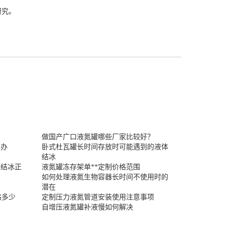
研究。
做国产广口液氮罐哪些厂家比较好？
么办
卧式杜瓦罐长时间存放时可能遇到的液体
结冰
面结冰正
液氮罐冻存架单**定制价格范围
如何处理液氮生物容器长时间不使用时的
潜在
格多少
定制压力液氮管道安装使用注意事项
自增压液氮罐补液慢如何解决