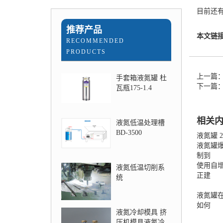
目前还
推荐产品
本文链
RECOMMENDED
PRODUCTS
上一篇
手套箱液氮罐 杜
下一篇
瓦瓶175-1.4
相关
液氮低温处理槽
BD-3500
液氮罐 
液氮罐
制到
使用自
液氮低温切削系
正建
统
液氮罐
如何
液氮冷却模具 挤
压机模具液氮冷