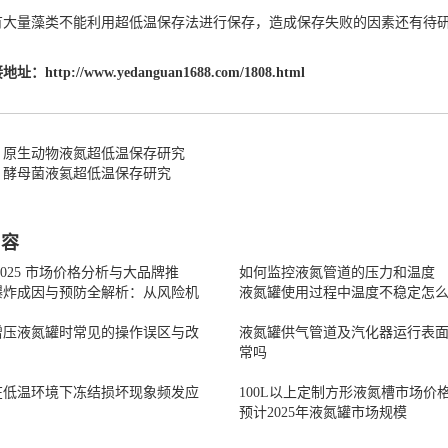
有大量藻类不能利用超低温保存法进行保存，造成保存失败的因素还有待
接地址：
http://www.yedanguan1688.com/1808.html
：原生动物液氮超低温保存研究
：酵母菌液氦超低温保存研究
内容
2025 市场价格分析与大品牌推
如何监控液氮管道的压力和温度
爆炸成因与预防全解析：从风险机
液氮罐使用过程中温度不稳定怎
增压液氮罐时常见的操作误区与改
液氮罐供气管道及汽化器运行表
常吗
在低温环境下冻结损坏现象频发应
100L以上定制方形液氮槽市场价
预计2025年液氮罐市场规模