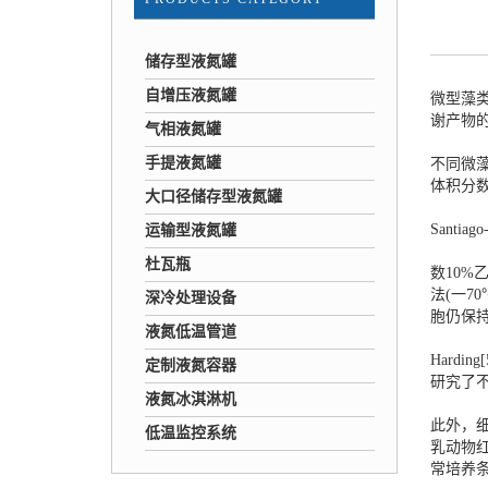
储存型液氮罐
自增压液氮罐
微型藻
谢产物
气相液氮罐
手提液氮罐
不同微
体积分数
大口径储存型液氮罐
Santia
运输型液氮罐
杜瓦瓶
数10%
法(一7
深冷处理设备
胞仍保
液氮低温管道
Hard
定制液氮容器
研究了
液氮冰淇淋机
此外，
低温监控系统
乳动物
常培养