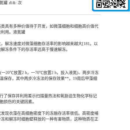
液氮罐
次
点击:
藻类具有多种价值待于开发，如微藻细胞和细胞高价值代
续利用。
液氮罐
解冻速度对微藻细胞存活率的影响越来越大[181。以
快速解冻条件下的存活率远高于慢速解冻。
一20℃放置2 h，一70℃放置2 h，投入液氮)、两步冷冻
低温保存，其中两步冷冻法的保存效果**，19周后甲藻细
功进行了保存并利用差示扫描量热法和氧胁迫生物化学标记
细胞损伤的关键因素。
究发现衣藻在高细胞密度下的冻融存活率很低。高密度哺
冷冻和解冻时细胞壁释放的一种有害物质，这种物质在正