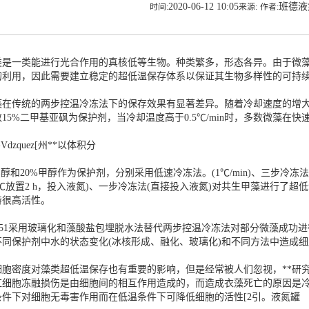
2020-06-12 10:05
班德
时间:
来源:
作者:
类是一类能进行光合作用的真核低等生物。种类繁多，形态各异。由于微
的利用，因此需要建立稳定的超低温保存体系以保证其生物多样性的可持
藻在传统的两步控温冷冻法下的保存效果有显著差异。随着冷却速度的增大，
15%二甲基亚砜为保护剂，当冷却温度高于0.5℃/min时，多数微藻在
go-Vdzquez[州**以体积分
乙醇和20%甲醇作为保护剂，分别采用低速冷冻法。(1℃/min)、三步冷冻法(
0℃放置2 h，投入液氮)、一步冷冻法(直接投入液氮)对共生甲藻进行了超
持很高活性。
ing[51采用玻璃化和藻酸盐包埋脱水法替代两步控温冷冻法对部分微藻成
不同保护剂中水的状态变化(冰核形成、融化、玻璃化)和不同方法中造成
细胞密度对藻类超低温保存也有重要的影响，但是经常被人们忽视，**研
红细胞冻融损伤是由细胞间的相互作用造成的，而造成衣藻死亡的原因是
条件下对细胞无毒害作用而在低温条件下可降低细胞的活性[2引。
液氮罐